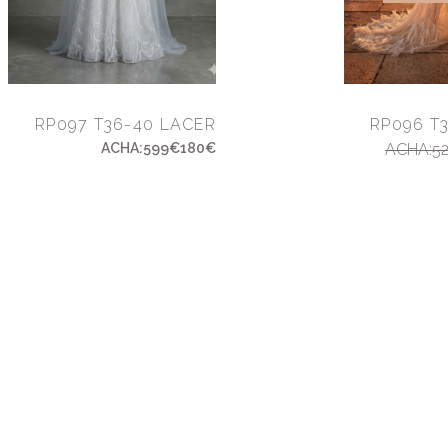
RP097 T36-40 LACER
RP096 T
ACHA:599€180€
ACHA:52