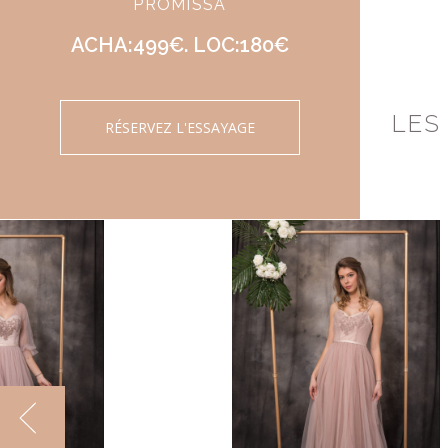
PROMISSA
ACHA:499€. LOC:180€
LES
RÉSERVEZ L'ESSAYAGE