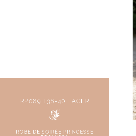
RP089 T36-40 LACER
ROBE DE SOIRÉE PRINCESSE