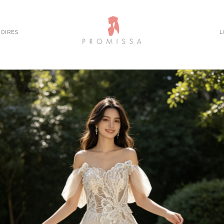
OIRES
L