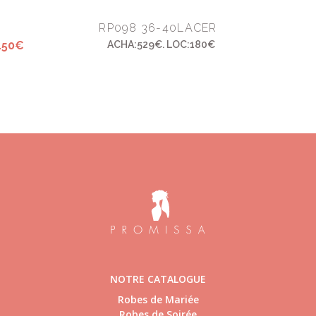
RP098 36-40LACER
150€
ACHA:529€. LOC:180€
NOTRE CATALOGUE
Robes de Mariée
Robes de Soirée