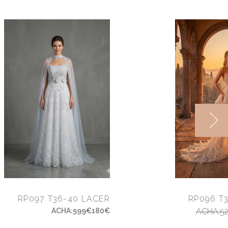
RP097 T36-40 LACER
RP096 T
ACHA:599€180€
ACHA:52