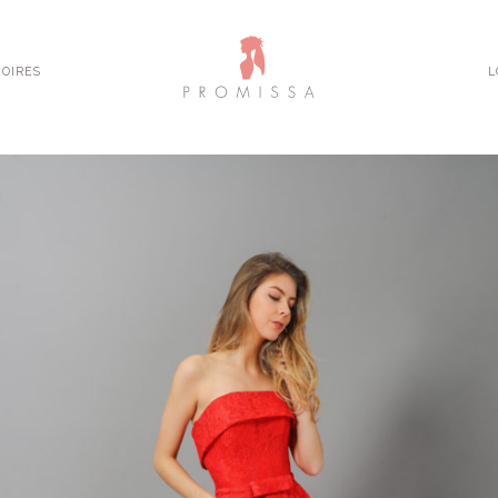
OIRES
L