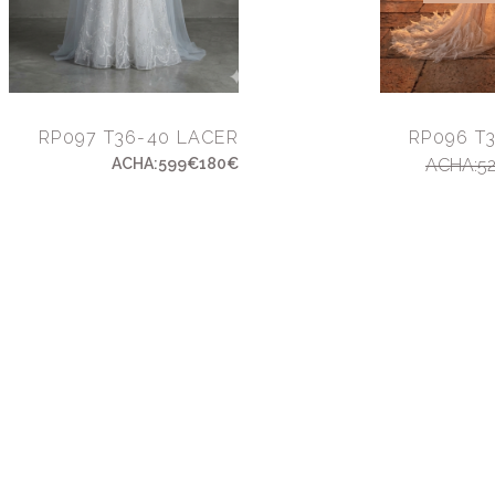
RP097 T36-40 LACER
RP096 T
ACHA:599€180€
ACHA:52