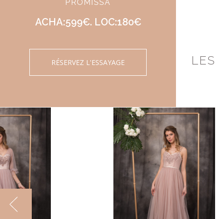
PROMISSA
ACHA:599€. LOC:180€
LES
RÉSERVEZ L'ESSAYAGE