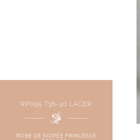
RP095 T36-40 LACER
ROBE DE SOIRÉE PRINCESSE