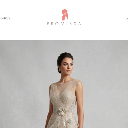
OIRES
L