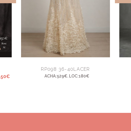
RP098 36-40LACER
150€
ACHA:529€. LOC:180€