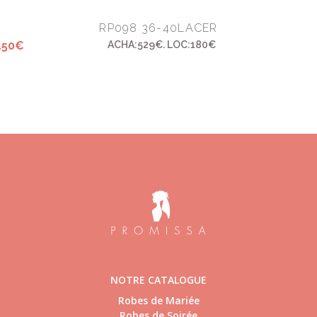
RP098 36-40LACER
150€
ACHA:529€. LOC:180€
NOTRE CATALOGUE
Robes de Mariée
Robes de Soirée