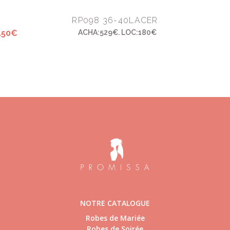
RP098 36-40LACER
150€
ACHA:529€. LOC:180€
NOTRE CATALOGUE
Robes de Mariée
Robes de Soirée