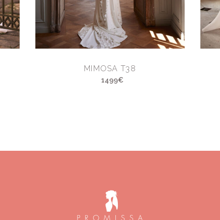
MIMOSA T38
1499€