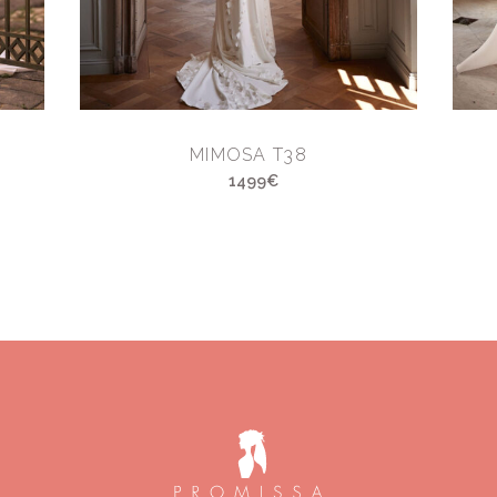
MIMOSA T38
1499€