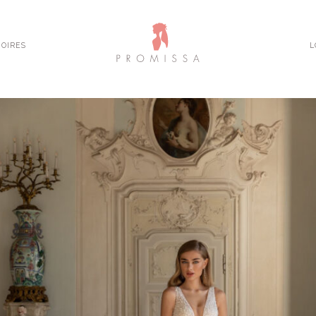
OIRES
L