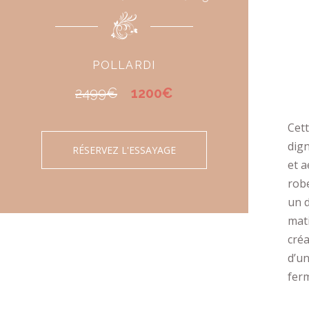
POLLARDI
2499€
1200€
Cett
dign
RÉSERVEZ L'ESSAYAGE
et a
robe
un d
mati
créa
d’un
ferm