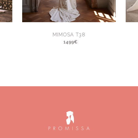
MIMOSA T38
1499€