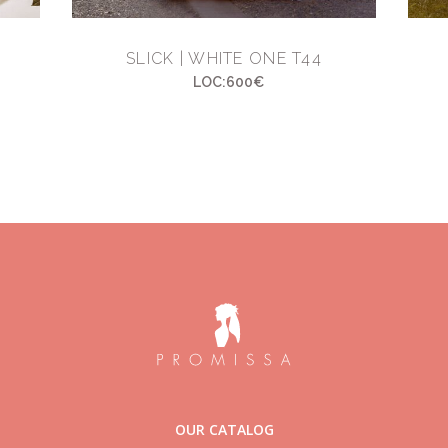
SLICK | WHITE ONE T44
LOC:600€
OUR CATALOG