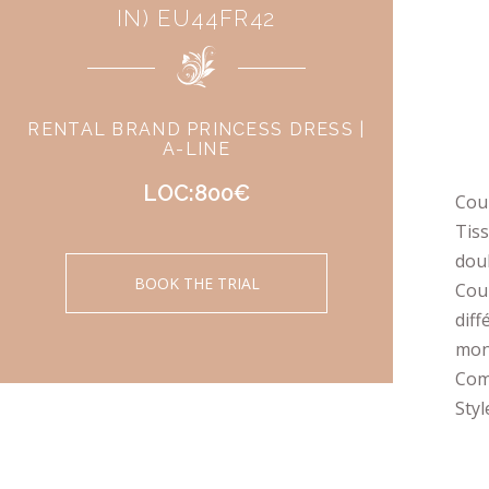
IN) EU44FR42
RENTAL BRAND PRINCESS DRESS |
A-LINE
LOC:800€
Coup
Tiss
dou
BOOK THE TRIAL
Coul
diff
mon
Comp
Styl