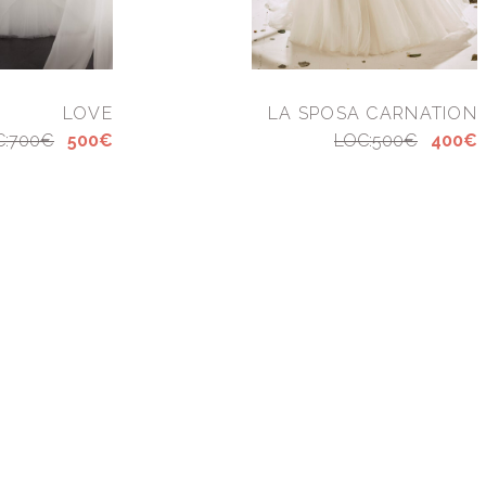
LOVE
LA SPOSA CARNATION
C:700€
500€
LOC:500€
400€