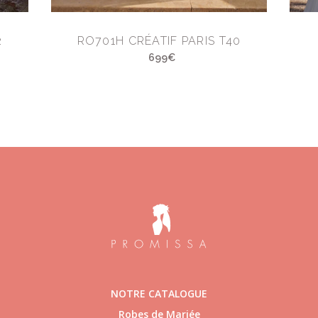
2
RO701H CRÉATIF PARIS T40
699€
NOTRE CATALOGUE
Robes de Mariée