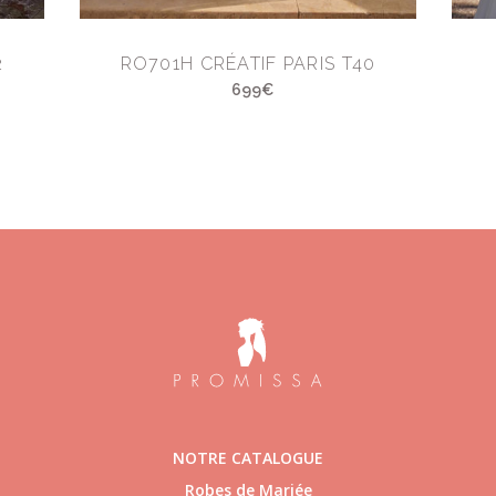
2
RO701H CRÉATIF PARIS T40
699€
NOTRE CATALOGUE
Robes de Mariée