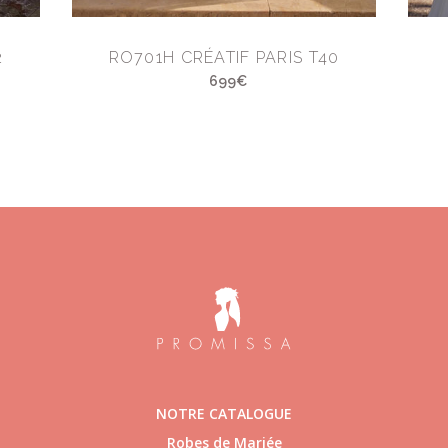
2
RO701H CRÉATIF PARIS T40
699€
NOTRE CATALOGUE
Robes de Mariée