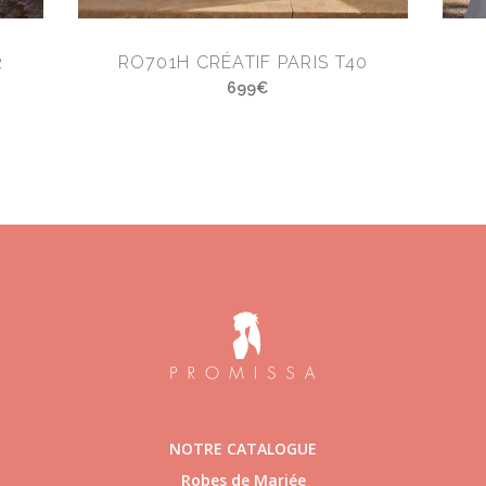
2
RO701H CRÉATIF PARIS T40
699€
NOTRE CATALOGUE
Robes de Mariée