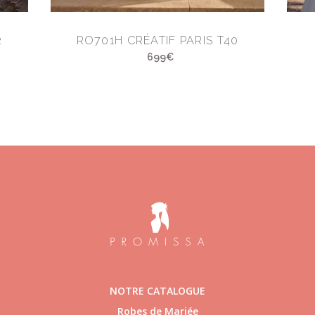
2
RO701H CRÉATIF PARIS T40
699€
NOTRE CATALOGUE
Robes de Mariée