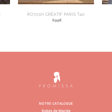
2
RO701H CRÉATIF PARIS T40
699€
NOTRE CATALOGUE
Robes de Mariée