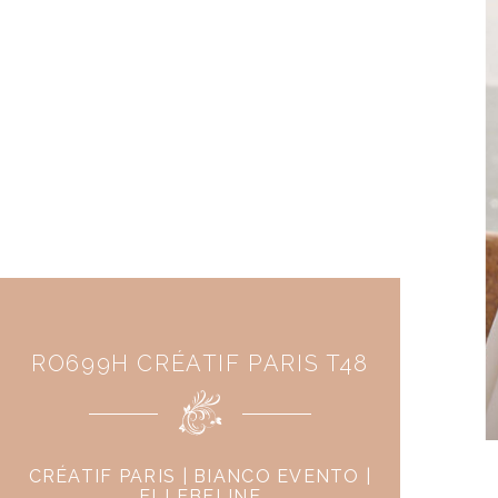
RO699H CRÉATIF PARIS T48
CRÉATIF PARIS | BIANCO EVENTO |
ELLEBELINE