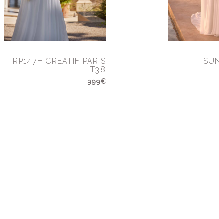
RP147H CREATIF PARIS
SU
T38
999€