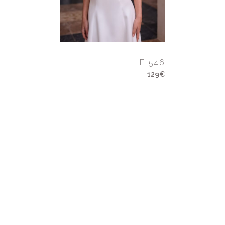
E-546
129€