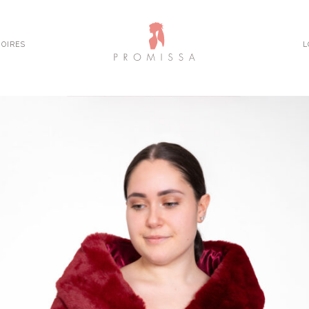
OIRES
L