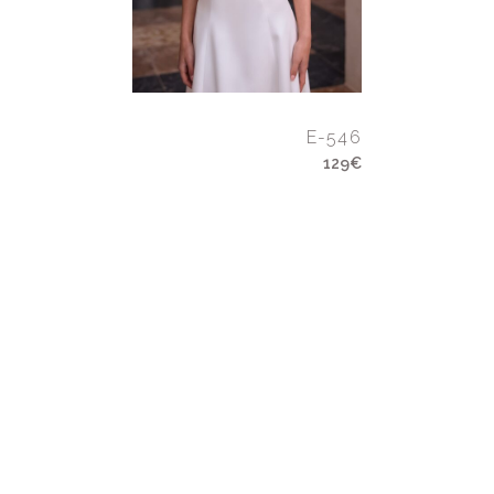
E-546
129€