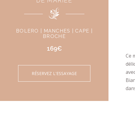
DE MARIÉE
BOLERO | MANCHES | CAPE |
BROCHE
169€
Ce m
déli
avec
RÉSERVEZ L'ESSAYAGE
Bia
dans