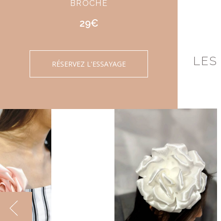
BROCHE
29€
LES
RÉSERVEZ L'ESSAYAGE