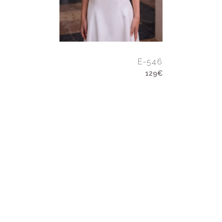
E-546
129€