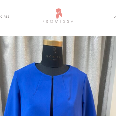
OIRES
L