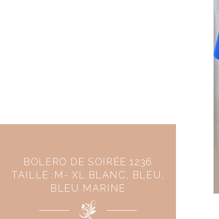
BOLERO DE SOIRÉE 1236
TAILLE :M- XL BLANC, BLEU,
BLEU MARINE