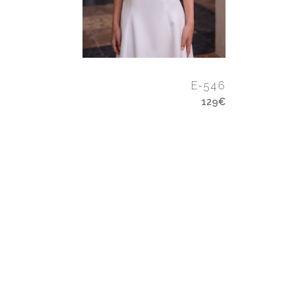
E-546
129€