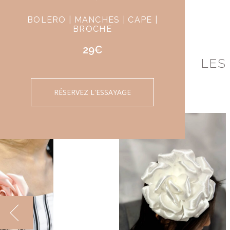
BOLERO | MANCHES | CAPE |
BROCHE
29€
LES
RÉSERVEZ L'ESSAYAGE