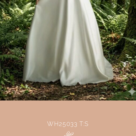
WH25033 T:S