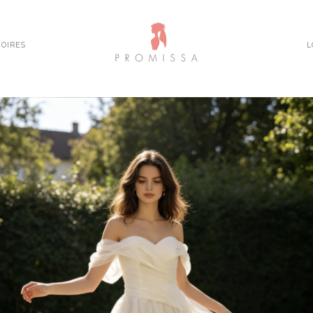
OIRES
L