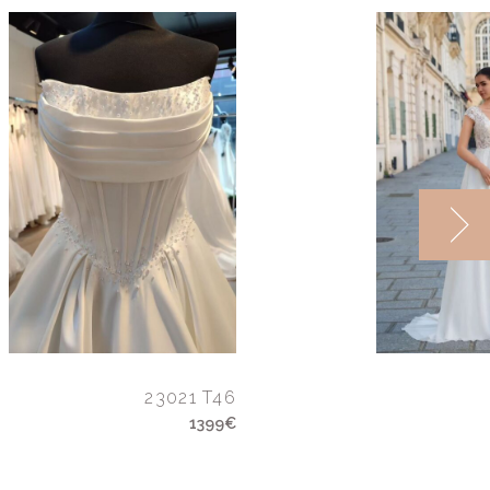
23021 T46
1399€