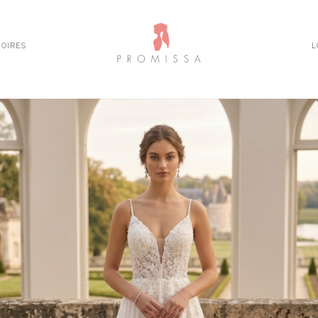
OIRES
L