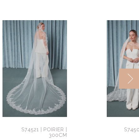
S74521 | POIRIER |
S7450
300CM