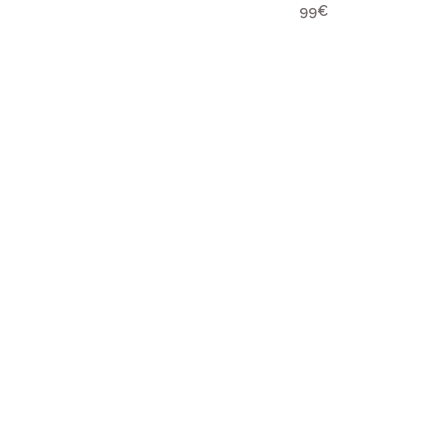
99€
ATALOGUE
À PROPOS DE NOUS
 Mariée
Le Show-Room