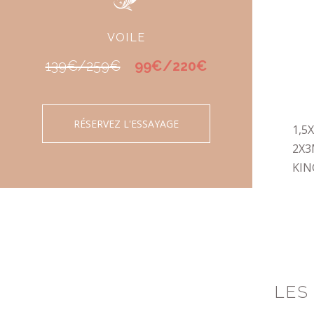
VOILE
139€/259€
99€/220€
RÉSERVEZ L'ESSAYAGE
1,5X
2X3
KIN
LES