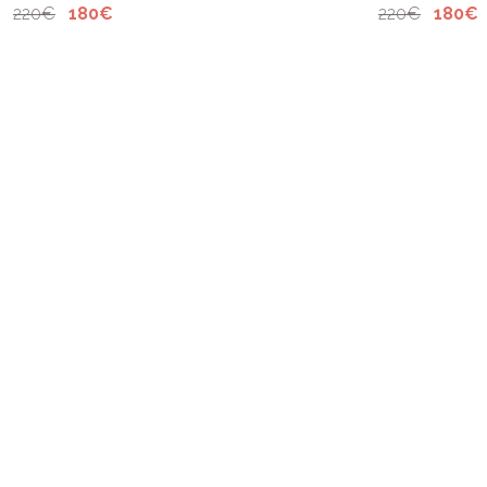
220€
180€
220€
180€
NOTRE C
Robes de