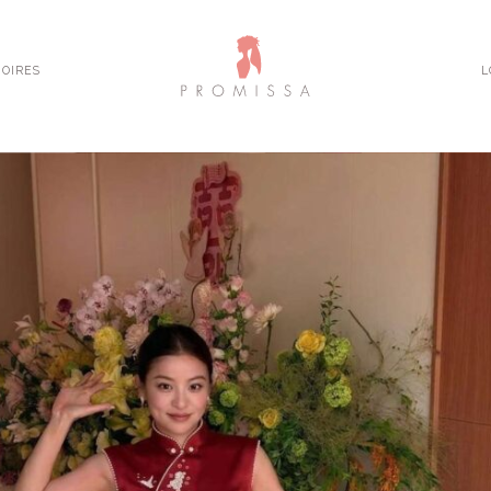
OIRES
L