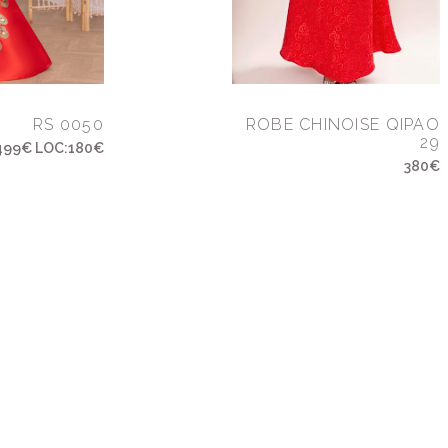
RS 0050
ROBE CHINOISE QIPAO
29
499€ LOC:180€
380€