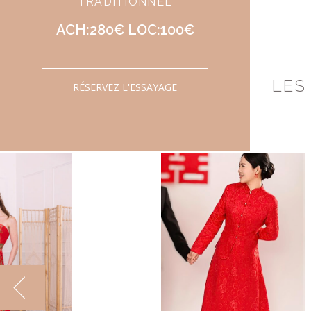
TRADITIONNEL
ACH:280€ LOC:100€
LES
RÉSERVEZ L'ESSAYAGE