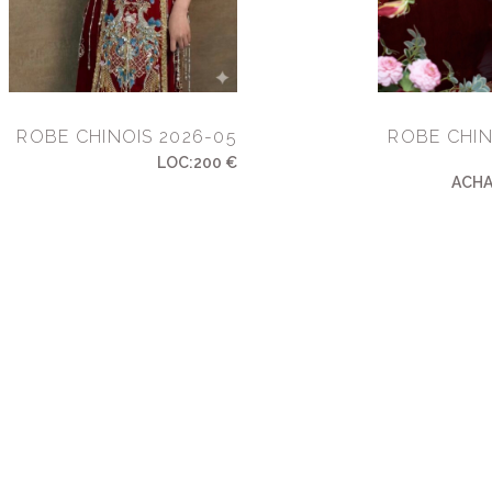
ROBE CHINOIS 2026-05
ROBE CHIN
LOC:200 €
ACH