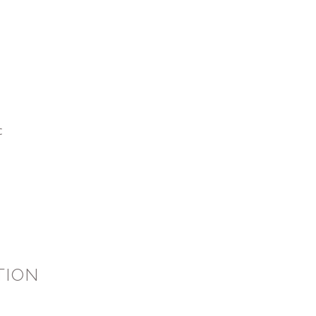
c
TION