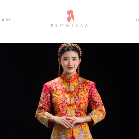
OIRES
L