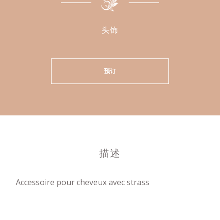
头饰
预订
描述
Accessoire pour cheveux avec strass