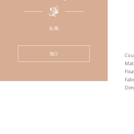
头饰
预订
Coul
Mati
Fixa
Fabr
Dime