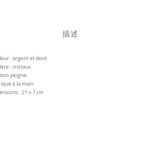
描述
eur : argent et doré
ère : cristaux
tion peigne.
iqué à la main.
nsions : 21 x 7 cm