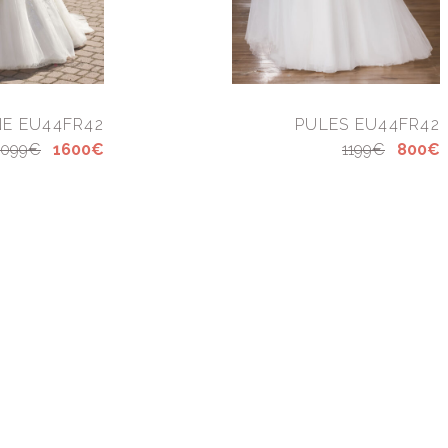
NE EU44FR42
PULES EU44FR42
2099€
1600€
1199€
800€