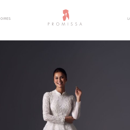
OIRES
L