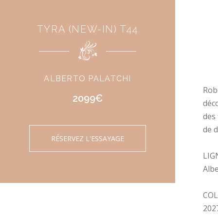
TYRA (NEW-IN) T44
ALBERTO PALATCHI
Rob
2099€
déco
des 
de d
RÉSERVEZ L'ESSAYAGE
LIG
Albe
COL
202