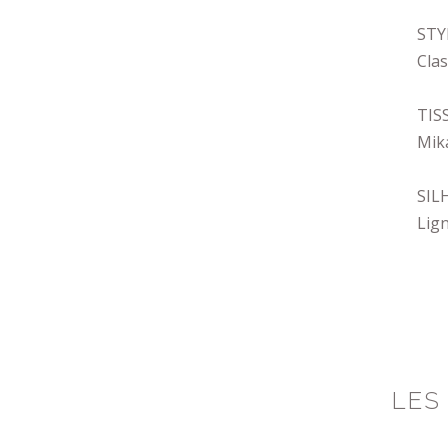
STY
Cla
TIS
Mik
SIL
Lig
LES