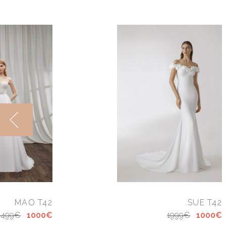
MAO T42
SUE T42
2499€
1000€
1999€
1000€