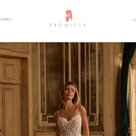
OIRES
L