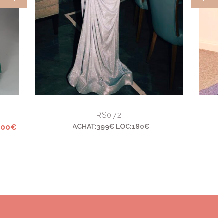
RS072
200€
ACHAT:399€ LOC:180€