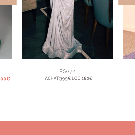
RS072
200€
ACHAT:399€ LOC:180€