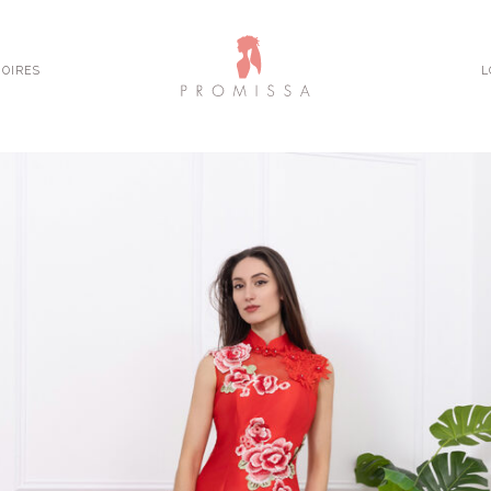
OIRES
L