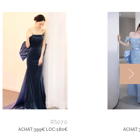
RS070
ACHAT:399€ LOC:180€
ACHAT: