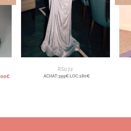
RS072
200€
ACHAT:399€ LOC:180€