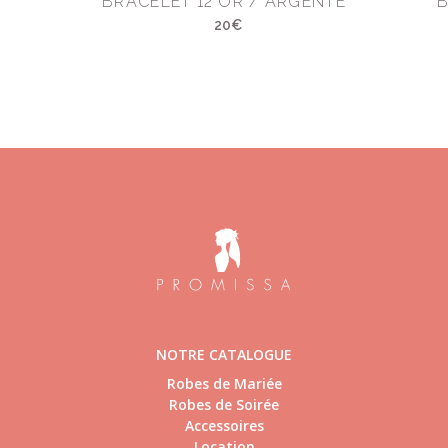
BRACELET 12 OR / ARGENTÉ
B
20€
NOTRE CATALOGUE
Robes de Mariée
Robes de Soirée
Accessoires
Location