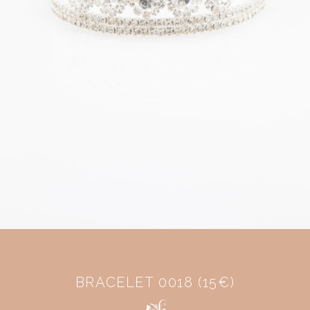
BRACELET 0018 (15€)