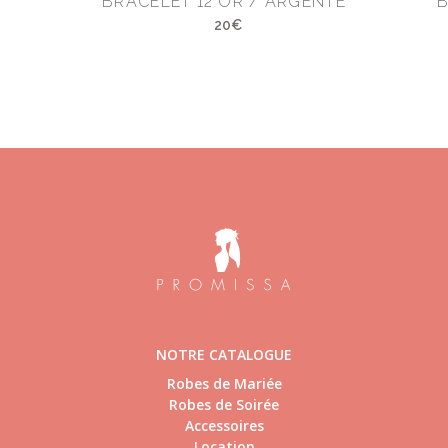
BRACELET 12 OR / ARGENTÉ
B
20€
NOTRE CATALOGUE
Robes de Mariée
Robes de Soirée
Accessoires
Location