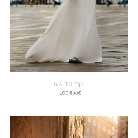
RIALTO T36
LOC:800€