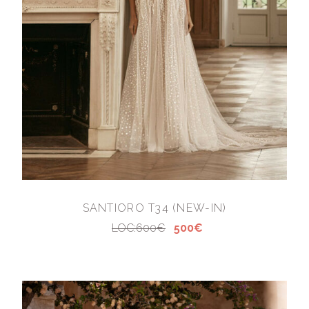
SANTIORO T34 (NEW-IN)
LOC:600€
500€