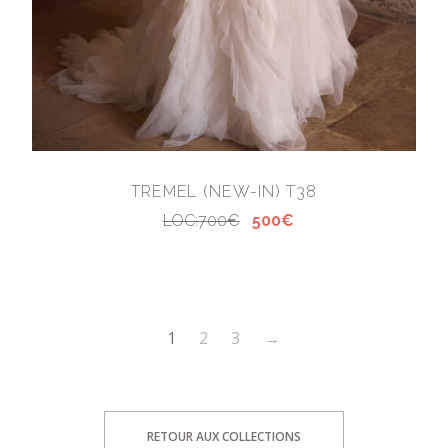
TREMEL (NEW-IN) T38
LOC:700€
500€
1
2
3
→
RETOUR AUX COLLECTIONS