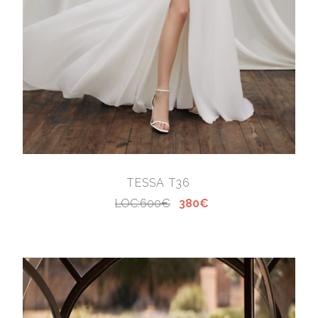
TESSA T36
LOC:600€
380€