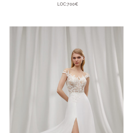
LOC:700€