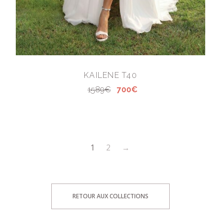
KAILENE T40
1589€
700€
1
2
→
RETOUR AUX COLLECTIONS