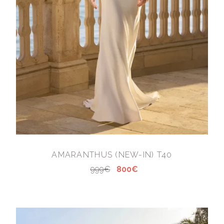
AMARANTHUS (NEW-IN) T40
999€
800€