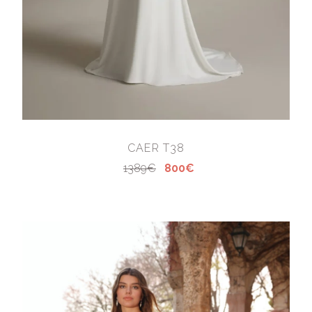
CAER T38
1389€
800€