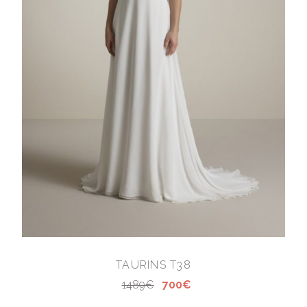
TAURINS T38
1489€
700€