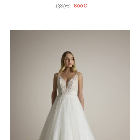
1389€
800€