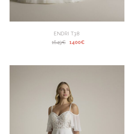
ENDRI T38
1649€
1400€