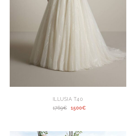
ILLUSIA T40
1769€
1500€