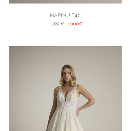
MARIMU T40
1289€
1000€