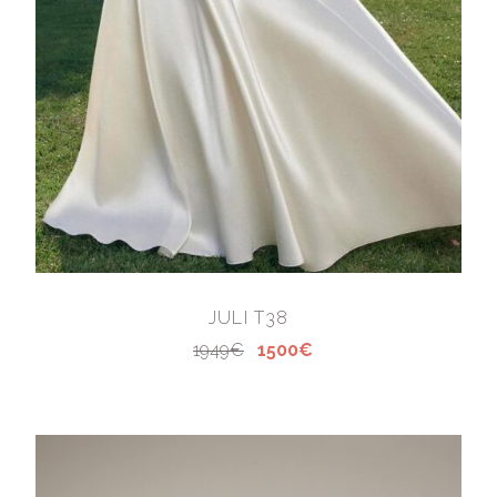
JULI T38
1949€
1500€