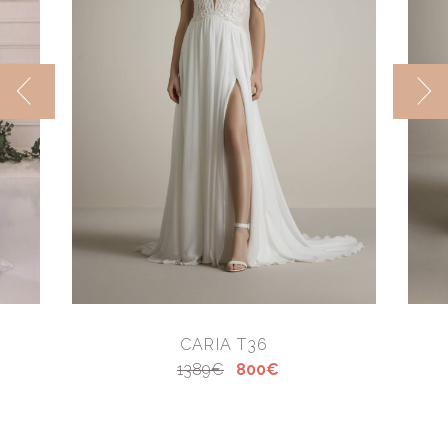
CARIA T36
1389€
800€