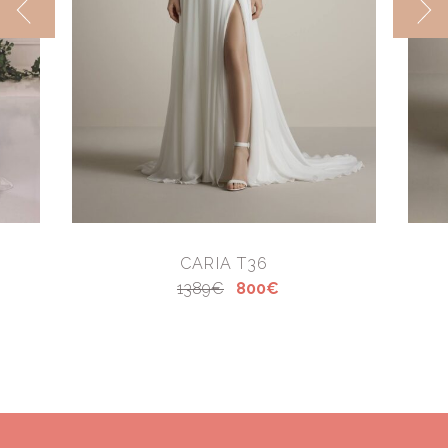
CARIA T36
1389€
800€