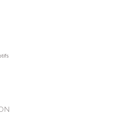
tifs
ION