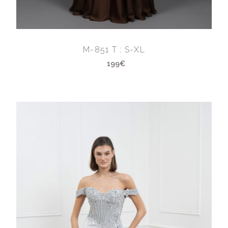
M-851 T : S-XL
199€