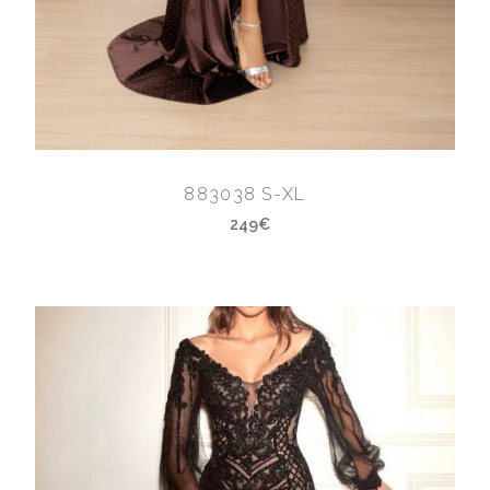
883038 S-XL
249€