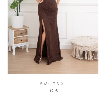
80817 T:S-XL
109€