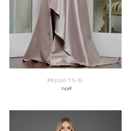
883050 T:S-XL
249€