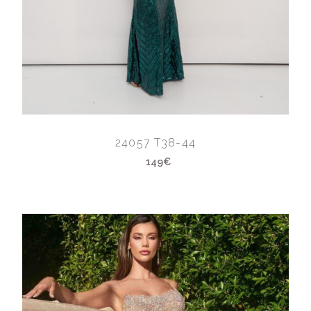
24057 T38-44
149€