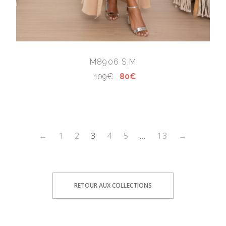
M8906 S,M
109€
80€
←
1
2
3
4
5
…
13
→
RETOUR AUX COLLECTIONS