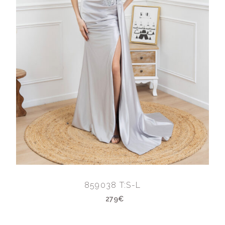
859038 T:S-L
279€