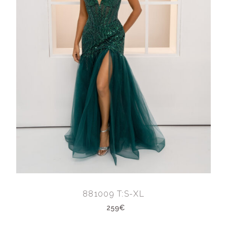
881009 T:S-XL
259€