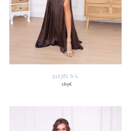
512361 S-L
189€