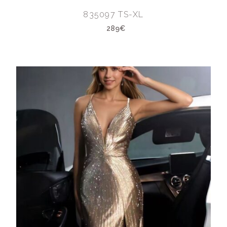
835097 TS-XL
289€