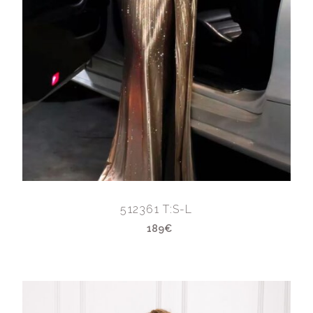
512361 T:S-L
189€