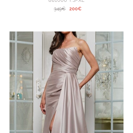
881006 T:S-XL
349€
200€