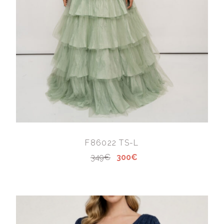
F86022 TS-L
349€
300€