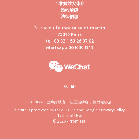
巴黎婚纱实体店
预约洽谈
法律信息
31 rue du faubourg saint martin
75010 Paris
tel: 00 33 1 53 26 07 02
whatsapp:0646304919
FR
EN
Promissa : 巴黎婚纱店， 法国婚纱店， 海外婚纱店
This site is protected by reCAPTCHA and Google's
Privacy Policy
-
Terms of Use
.
© 2026 - Promissa.