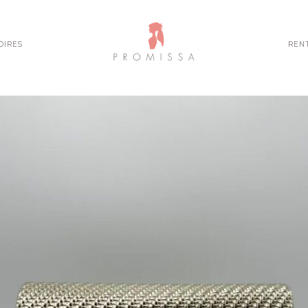
OIRES
REN