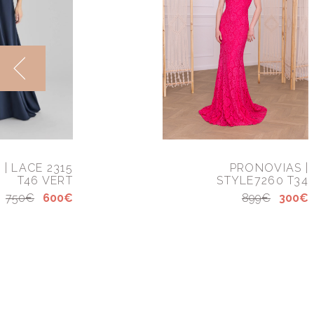
| LACE 2315
PRONOVIAS |
T46 VERT
STYLE7260 T34
750€
600€
899€
300€