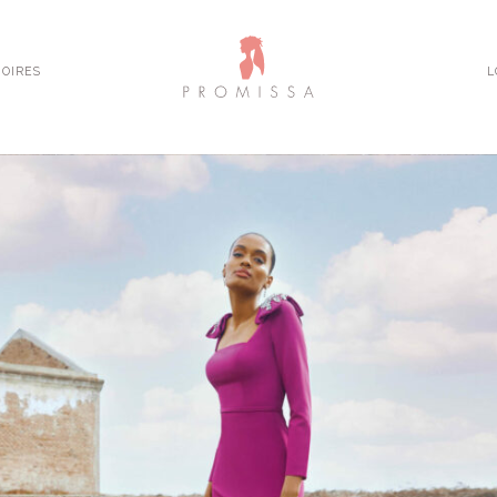
OIRES
L