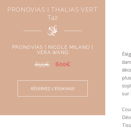
PRONOVIAS | THALIAS VERT
T42
PRONOVIAS | NICOLE MILANO |
VERA WANG
Élé
dans
855€
600€
déce
plus
soph
RÉSERVEZ L'ESSAYAGE
sur 
Coup
Déco
Tiss